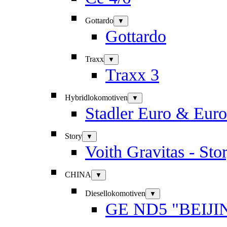
Gottardo
▼
Gottardo
Traxx
▼
Traxx 3
Hybridlokomotiven
▼
Stadler Euro & Eur
Story
▼
Voith Gravitas - Sto
CHINA
▼
Diesellokomotiven
▼
GE ND5 "BEIJI