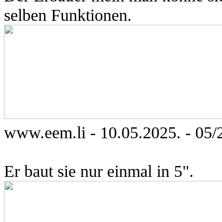
selben Funktionen.
www.eem.li
-
10
.0
5
.
202
5
.
-
05
/
Er baut sie nur einmal in 5".