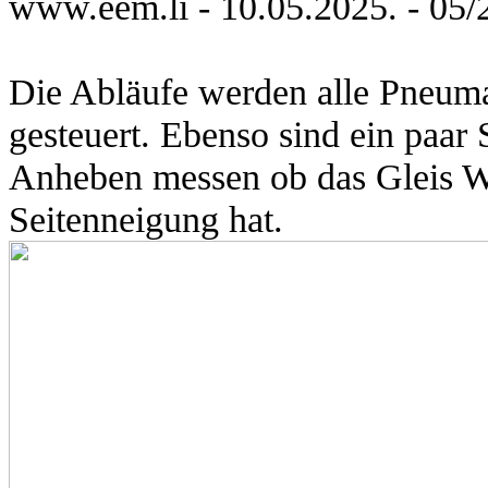
www.eem.li
-
10
.0
5
.
202
5
.
-
05
/
Die Abläufe werden alle Pneuma
gesteuert. Ebenso sind ein paar
Anheben messen ob das Gleis Wa
Seitenneigung hat.