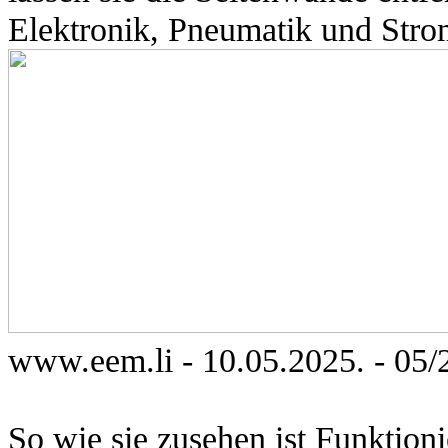
Elektronik, Pneumatik und Str
www.eem.li
-
10
.0
5
.
202
5
.
-
05
/
So wie sie zusehen ist Funktion