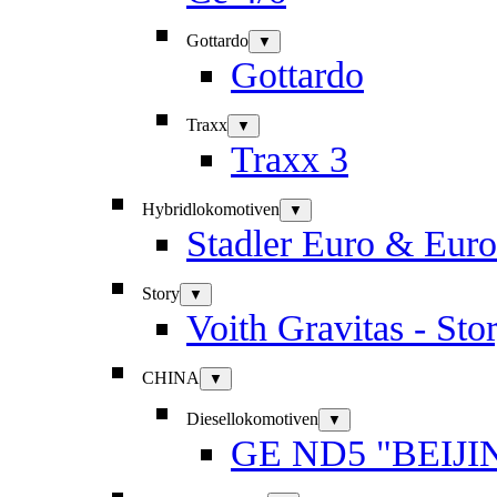
Gottardo
▼
Gottardo
Traxx
▼
Traxx 3
Hybridlokomotiven
▼
Stadler Euro & Eur
Story
▼
Voith Gravitas - Sto
CHINA
▼
Diesellokomotiven
▼
GE ND5 "BEIJI